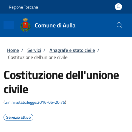
Salta al contenuto principale
Skip to footer content
Regione Toscana
Comune di Aulla
Briciole di pane
Home
/
Servizi
/
Anagrafe e stato civile
/
Costituzione dell'unione civile
Costituzione dell'unione
civile
(
urn:nir:stato:legge:2016-05-20;76
)
Servizio attivo