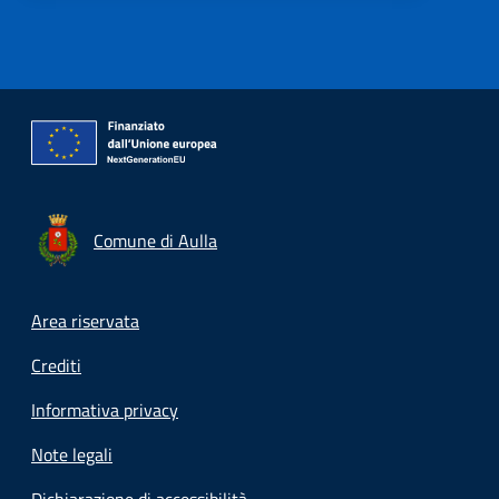
Comune di Aulla
Footer menu
Area riservata
Crediti
Informativa privacy
Note legali
Dichiarazione di accessibilità