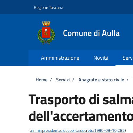
Salta al contenuto principale
Skip to footer content
Regione Toscana
Comune di Aulla
Amministrazione
Novità
Serv
Briciole di pane
Home
/
Servizi
/
Anagrafe e stato civile
/
Trasporto di salm
dell'accertamento
(
urn:nir:presidente.repubblica:decreto:1990-09-10;285
)