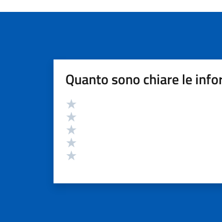
Quanto sono chiare le info
Valutazione
Valuta 5 stelle su 5
Valuta 4 stelle su 5
Valuta 3 stelle su 5
Valuta 2 stelle su 5
Valuta 1 stelle su 5