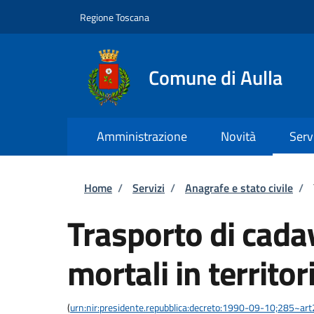
Salta al contenuto principale
Skip to footer content
Regione Toscana
Comune di Aulla
Amministrazione
Novità
Serv
Briciole di pane
Home
/
Servizi
/
Anagrafe e stato civile
/
Trasporto di cadav
mortali in territor
(
urn:nir:presidente.repubblica:decreto:1990-09-10;285~ar