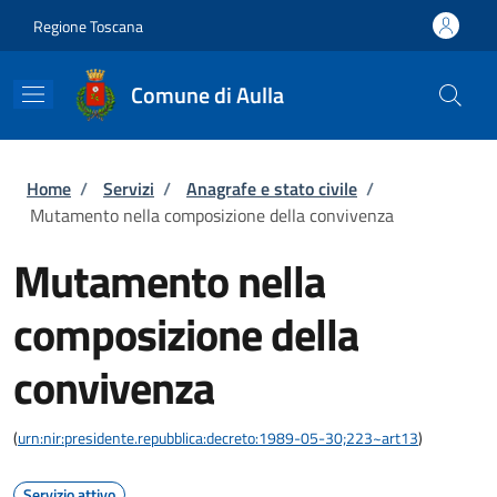
Salta al contenuto principale
Skip to footer content
Regione Toscana
Comune di Aulla
Briciole di pane
Home
/
Servizi
/
Anagrafe e stato civile
/
Mutamento nella composizione della convivenza
Mutamento nella
composizione della
convivenza
(
urn:nir:presidente.repubblica:decreto:1989-05-30;223~art13
)
Servizio attivo