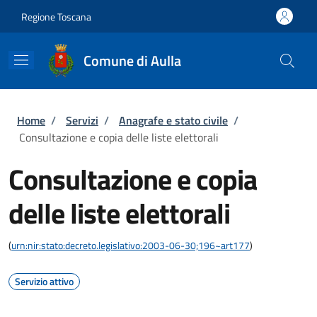
Salta al contenuto principale
Skip to footer content
Regione Toscana
Comune di Aulla
Briciole di pane
Home
/
Servizi
/
Anagrafe e stato civile
/
Consultazione e copia delle liste elettorali
Consultazione e copia
delle liste elettorali
(
urn:nir:stato:decreto.legislativo:2003-06-30;196~art177
)
Servizio attivo