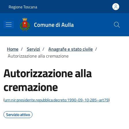
Salta al contenuto principale
Skip to footer content
Regione Toscana
Comune di Aulla
Briciole di pane
Home
/
Servizi
/
Anagrafe e stato civile
/
Autorizzazione alla cremazione
Autorizzazione alla
cremazione
(
urn:nir:presidente.repubblica:decreto:1990-09-10;285~art79
)
Servizio attivo