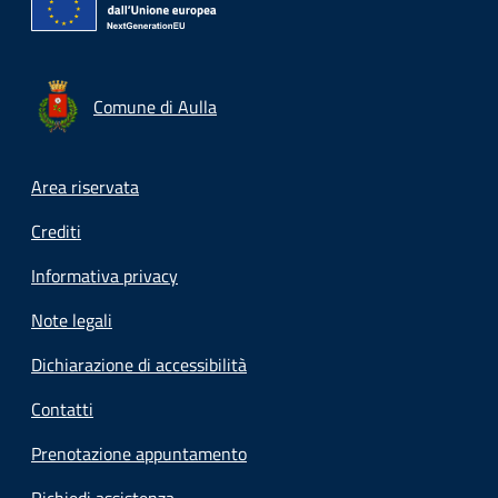
Comune di Aulla
Footer menu
Area riservata
Crediti
Informativa privacy
Note legali
Dichiarazione di accessibilità
Contatti
Prenotazione appuntamento
Richiedi assistenza