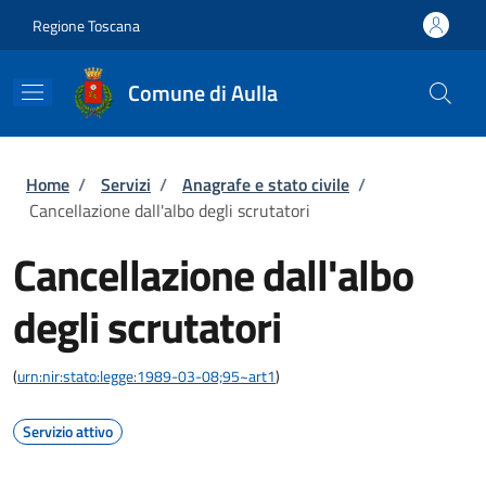
Salta al contenuto principale
Skip to footer content
Regione Toscana
Comune di Aulla
Briciole di pane
Home
/
Servizi
/
Anagrafe e stato civile
/
Cancellazione dall'albo degli scrutatori
Cancellazione dall'albo
degli scrutatori
(
urn:nir:stato:legge:1989-03-08;95~art1
)
Servizio attivo