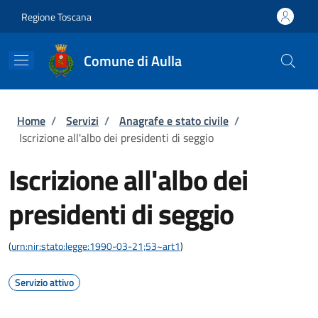
Salta al contenuto principale
Skip to footer content
Regione Toscana
Comune di Aulla
Briciole di pane
Home
/
Servizi
/
Anagrafe e stato civile
/
Iscrizione all'albo dei presidenti di seggio
Iscrizione all'albo dei
presidenti di seggio
(
urn:nir:stato:legge:1990-03-21;53~art1
)
Servizio attivo